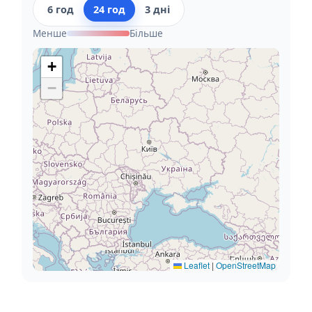
6 год
24 год
3 дні
Менше
Більше
+
−
Leaflet
|
OpenStreetMap