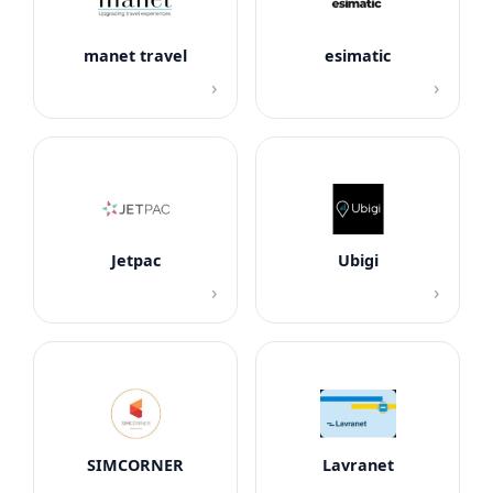
manet travel
esimatic
›
›
Jetpac
Ubigi
›
›
SIMCORNER
Lavranet