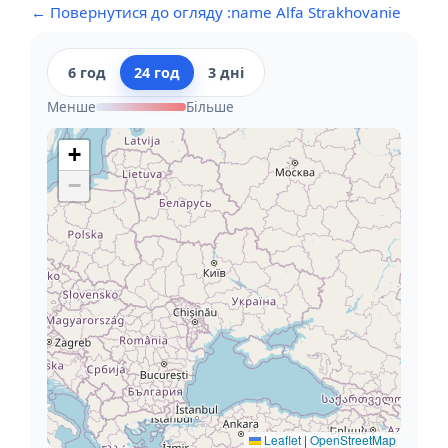
← Повернутися до огляду :name Alfa Strakhovanie
6 год
24 год
3 дні
Менше
Більше
+
−
Leaflet
|
OpenStreetMap