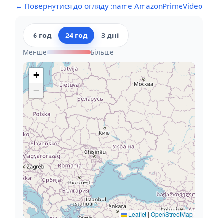
← Повернутися до огляду :name AmazonPrimeVideo
6 год
24 год
3 дні
Менше
Більше
+
−
Leaflet
|
OpenStreetMap