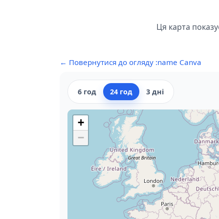
Ця карта показу
← Повернутися до огляду :name Canva
6 год
24 год
3 дні
+
−