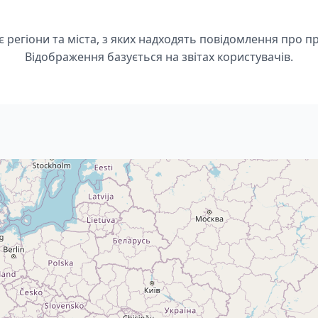
є регіони та міста, з яких надходять повідомлення про п
Відображення базується на звітах користувачів.