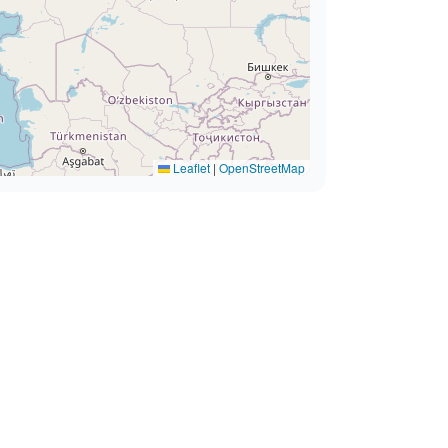
Leaflet
|
OpenStreetMap