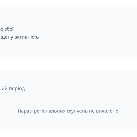
о збої
ищену активність
ний період.
Наразі регіональних скупчень не виявлено.