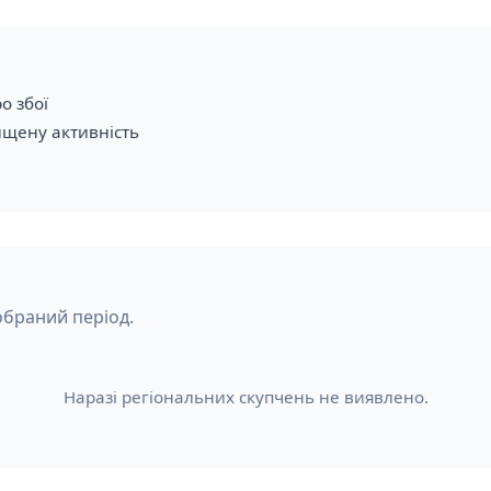
о збої
ищену активність
обраний період.
Наразі регіональних скупчень не виявлено.