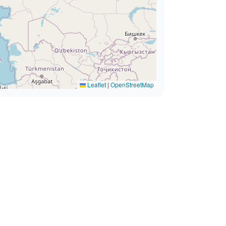
Leaflet
|
OpenStreetMap