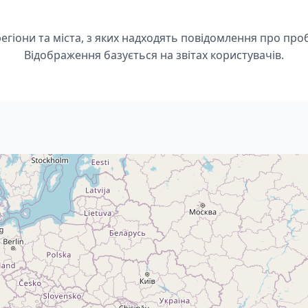
регіони та міста, з яких надходять повідомлення про проб
Відображення базується на звітах користувачів.