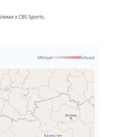
леми з CBS Sports.
Менше
Більше