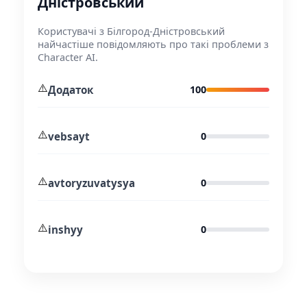
Дністровський
Користувачі з Білгород-Дністровський
найчастіше повідомляють про такі проблеми з
Character AI.
⚠️
Додаток
100
⚠️
vebsayt
0
⚠️
avtoryzuvatysya
0
⚠️
inshyy
0