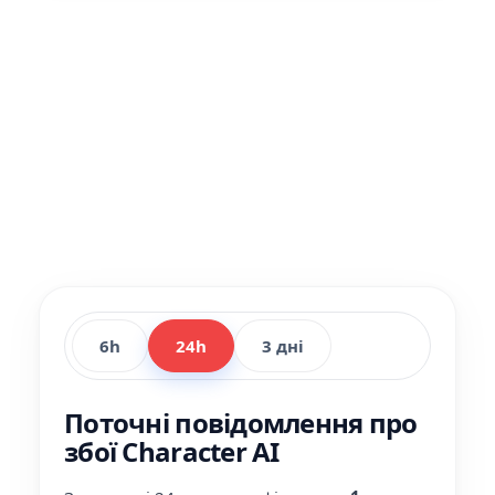
6h
24h
3 дні
Поточні повідомлення про
збої Character AI