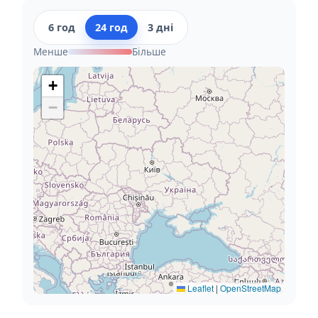
6 год
24 год
3 дні
Менше
Більше
+
−
Leaflet
|
OpenStreetMap