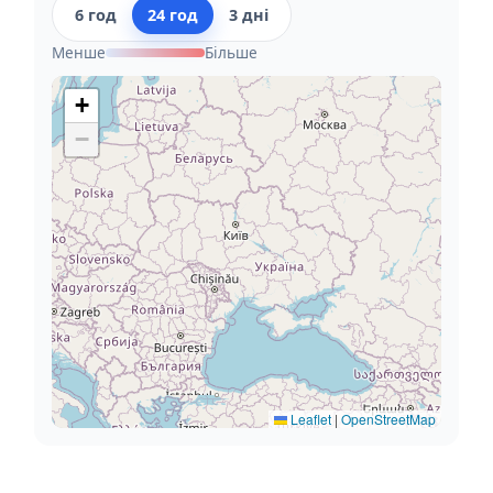
6 год
24 год
3 дні
Менше
Більше
+
−
Leaflet
|
OpenStreetMap