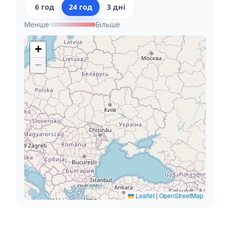
6 год
24 год
3 дні
Менше
Більше
+
−
Leaflet
|
OpenStreetMap