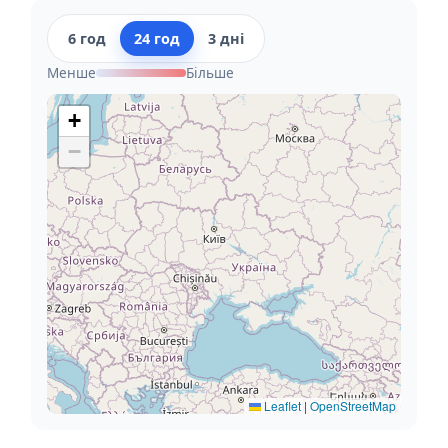
6 год
24 год
3 дні
Менше
Більше
+
−
Leaflet
|
OpenStreetMap