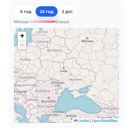
6 год
24 год
3 дні
Менше
Більше
+
−
Leaflet
|
OpenStreetMap