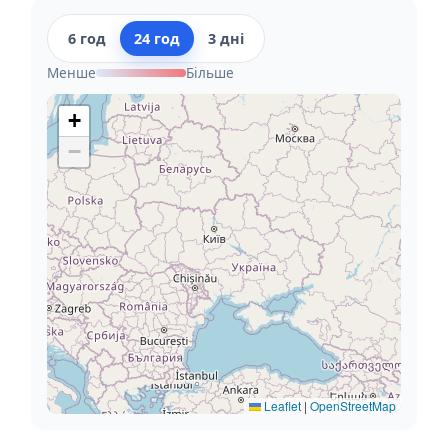
6 год
24 год
3 дні
Менше
Більше
+
−
Leaflet
|
OpenStreetMap