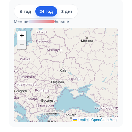
6 год
24 год
3 дні
Менше
Більше
+
−
Leaflet
|
OpenStreetMap