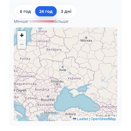
6 год
24 год
3 дні
Менше
Більше
+
−
Leaflet
|
OpenStreetMap