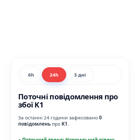
6h
24h
3 дні
Поточні повідомлення про
збої K1
За останні 24 години зафіксовано
0
повідомлень
про
K1
.
●
Поточний тренд:
Нормальний рівень