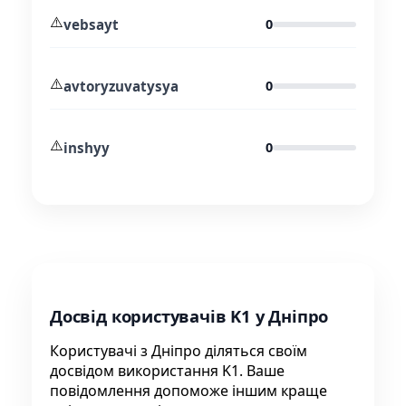
⚠️
vebsayt
0
⚠️
avtoryzuvatysya
0
⚠️
inshyy
0
Досвід користувачів K1 у Дніпро
Користувачі з Дніпро діляться своїм
досвідом використання K1. Ваше
повідомлення допоможе іншим краще