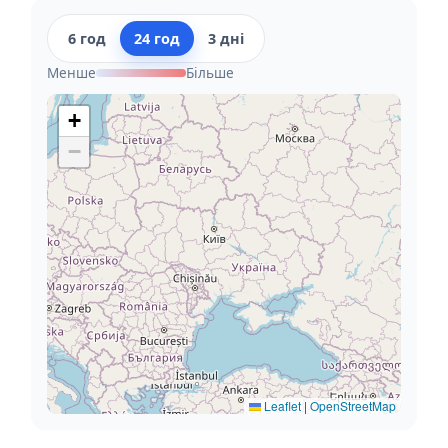
6 год
24 год
3 дні
Менше
Більше
+
−
Leaflet
|
OpenStreetMap