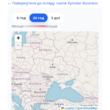
← Повернутися до огляду :name Kyivstar Business
6 год
24 год
3 дні
Менше
Більше
+
−
Leaflet
|
OpenStreetMap