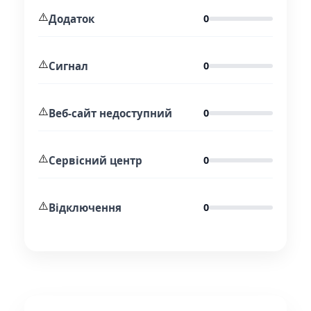
⚠️
Додаток
0
⚠️
Сигнал
0
⚠️
Веб-сайт недоступний
0
⚠️
Сервісний центр
0
⚠️
Відключення
0