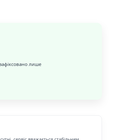
 зафіксовано лише
сутні, сервіс вважається стабільним.