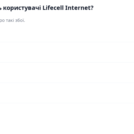
ористувачі Lifecell Internet?
о такі збої.