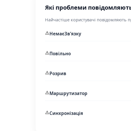
Які проблеми повідомляють к
Найчастіше користувачі повідомляють пр
⚠️
НемаєЗвʼязку
⚠️
Повільно
⚠️
Розрив
⚠️
Маршрутизатор
⚠️
Синхронізація