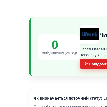
Чи
0
Наразі
Lifecell
Повідомлення (24 год)
невелику кільк
🚨 Повідоми
Як визначається поточний статус Lif
Оцінка базується на повідомленнях користув