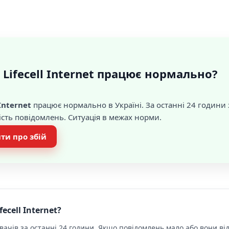
 Lifecell Internet працює нормально?
 Internet
працює нормально в Україні. За останні 24 години
ість повідомлень. Ситуація в межах норми.
ти про збій
ecell Internet?
ачів за останні 24 години. Якщо повідомлень мало або вони від