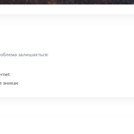
роблема залишається:
ernet
е зникає