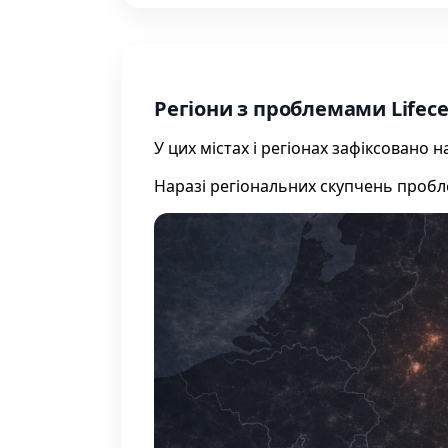
Регіони з проблемами Lifecel
У цих містах і регіонах зафіксовано
Наразі регіональних скупчень проб