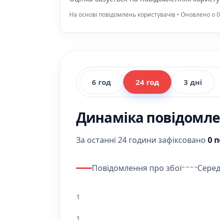
На основі повідомлень користувачів • Оновлено о 0
6 год
24 год
3 дні
Динаміка повідомлен
За останні 24 години зафіксовано
0 
Повідомлення про збої
Серед
1
1