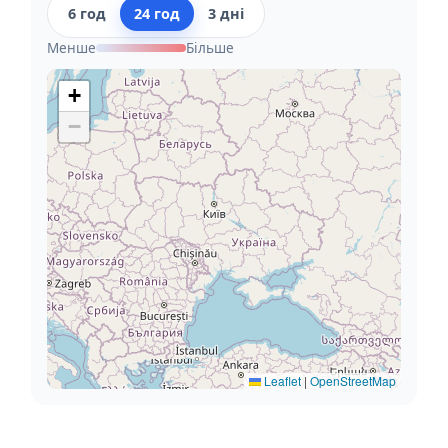
6 год
24 год
3 дні
Менше
Більше
+
−
Leaflet
|
OpenStreetMap