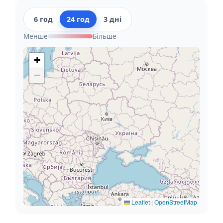
6 год
24 год
3 дні
Менше
Більше
+
−
Leaflet
|
OpenStreetMap