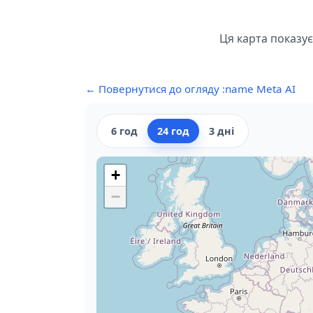
Ця карта показує
← Повернутися до огляду :name Meta AI
6 год
24 год
3 дні
+
−