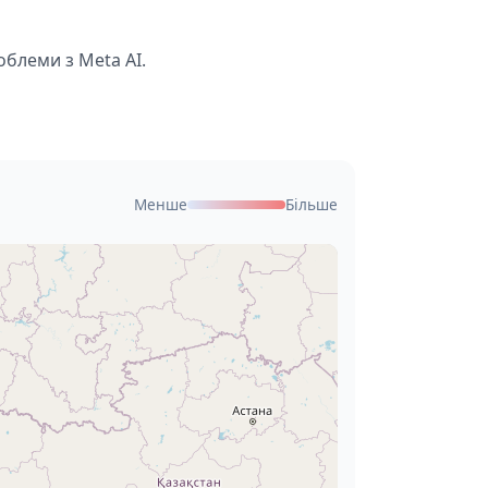
облеми з Meta AI.
Менше
Більше