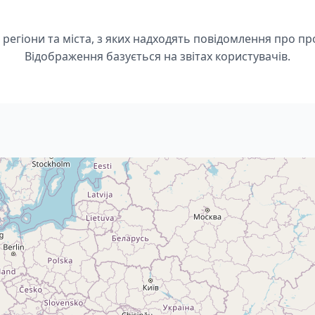
 регіони та міста, з яких надходять повідомлення про пр
Відображення базується на звітах користувачів.