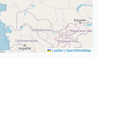
Leaflet
|
OpenStreetMap