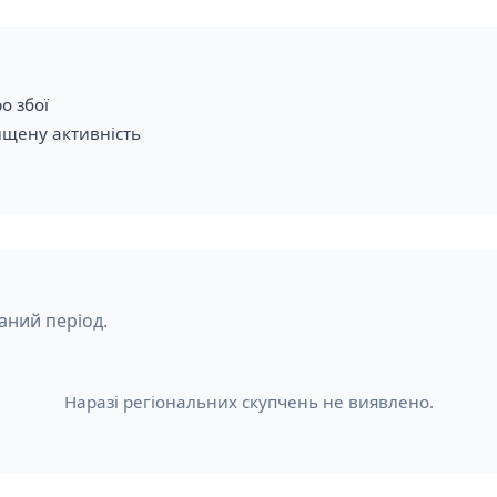
о збої
ищену активність
аний період.
Наразі регіональних скупчень не виявлено.