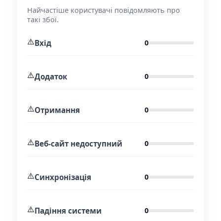
Найчастіше користувачі повідомляють про
такі збої.
⚠️
Вхід
0
⚠️
Додаток
0
⚠️
Отримання
0
⚠️
Веб-сайт недоступний
0
⚠️
Синхронізація
0
⚠️
Падіння системи
0