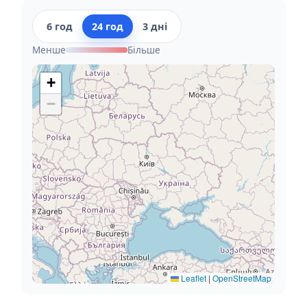
6 год
24 год
3 дні
Менше
Більше
+
−
Leaflet
|
OpenStreetMap