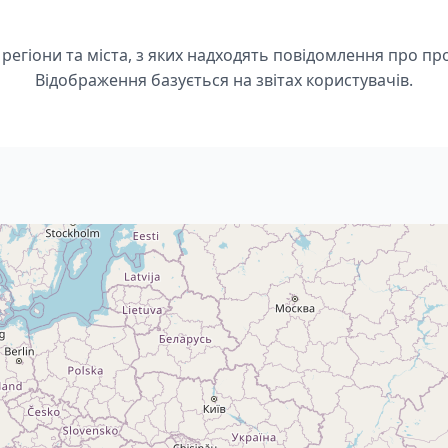
 регіони та міста, з яких надходять повідомлення про пр
Відображення базується на звітах користувачів.