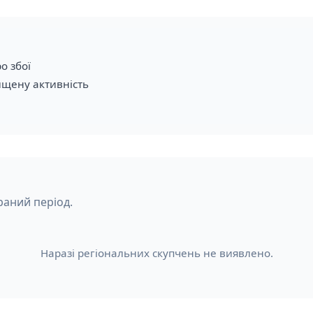
о збої
ищену активність
раний період.
Наразі регіональних скупчень не виявлено.