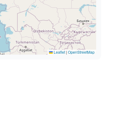
Leaflet
|
OpenStreetMap