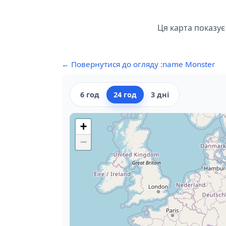
Ця карта показує
← Повернутися до огляду :name Monster
6 год
24 год
3 дні
+
−