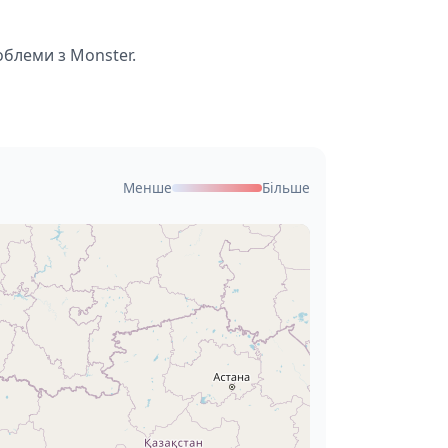
облеми з Monster.
Менше
Більше