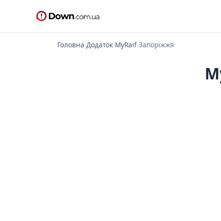
Головна
›
Додаток
›
MyRaif
›
Запоріжжя
M