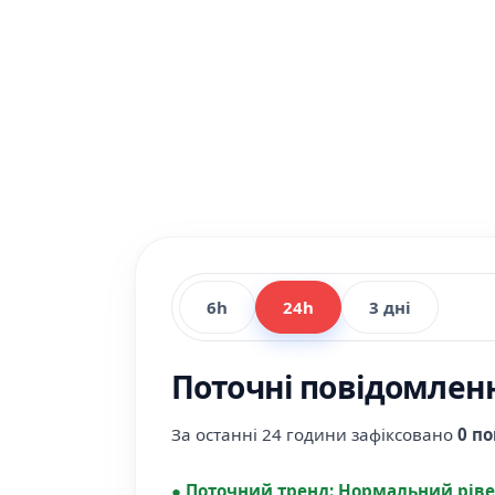
6h
24h
3 дні
Поточні повідомленн
За останні 24 години зафіксовано
0 п
●
Поточний тренд:
Нормальний ріве