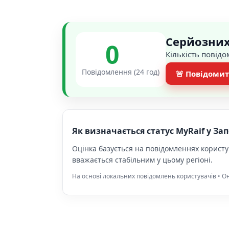
Серйозних
0
Кількість повід
Повідомлення (24 год)
🚨 Повідомит
Як визначається статус MyRaif у За
Оцінка базується на повідомленнях користу
вважається стабільним у цьому регіоні.
На основі локальних повідомлень користувачів • Он