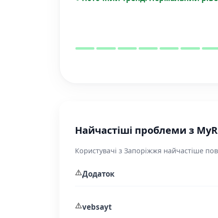
Найчастіші проблеми з MyR
Користувачі з Запоріжжя найчастіше пов
⚠️
Додаток
⚠️
vebsayt