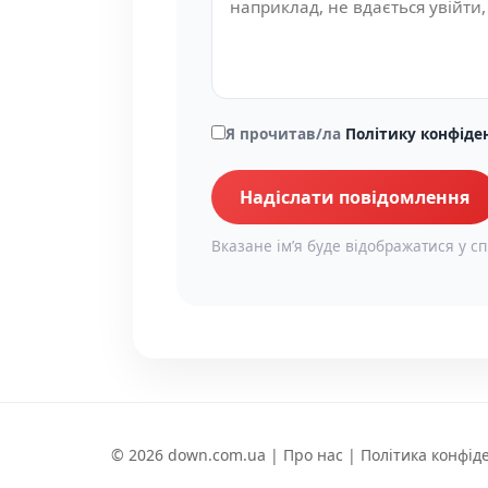
Я прочитав/ла
Політику конфіде
Надіслати повідомлення
Вказане імʼя буде відображатися у сп
© 2026 down.com.ua |
Про нас
|
Політика конфід