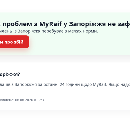
 проблем з MyRaif у Запоріжжя не за
омлень із Запоріжжя перебуває в межах норми.
и про збій
поріжжя?
вачів з Запоріжжя за останні 24 години щодо MyRaif. Якщо над
овлено: 08.08.2026 o 17:31