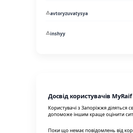
⚠️
avtoryzuvatysya
⚠️
inshyy
Досвід користувачів MyRaif
Користувачі з Запоріжжя діляться 
допоможе іншим краще оцінити сит
Поки що немає повідомлень від кор