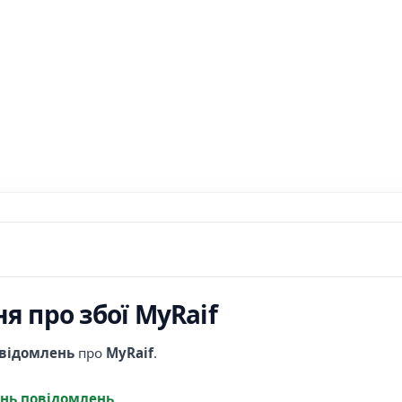
я про збої MyRaif
овідомлень
про
MyRaif
.
нь повідомлень