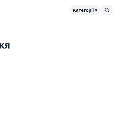
Категорії ▾
жя