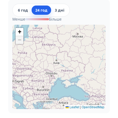
6 год
24 год
3 дні
Менше
Більше
+
−
Leaflet
|
OpenStreetMap