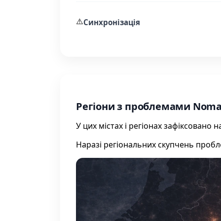
⚠️
Синхронізація
Регіони з проблемами Noma
У цих містах і регіонах зафіксовано
Наразі регіональних скупчень проб