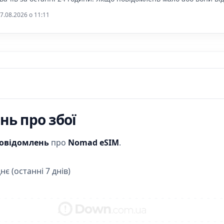
7.08.2026 o 11:11
ь про збої
повідомлень
про
Nomad eSIM
.
нє (останні 7 днів)