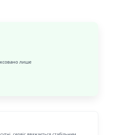
фіксовано лише
сутні, сервіс вважається стабільним.