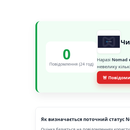
Чи
0
Наразі
Nomad 
Повідомлення (24 год)
невелику кільк
🚨 Повідоми
Як визначається поточний статус 
Оцінка базується на повідомленнях користув