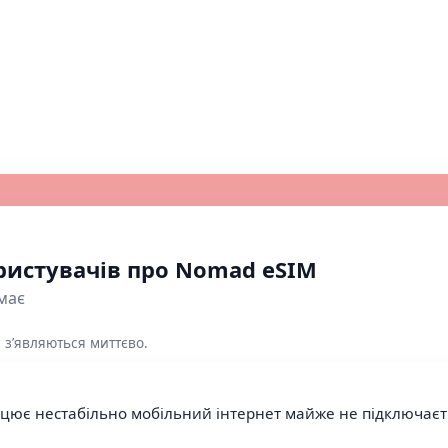
ристувачів про Nomad eSIM
має
 з’являються миттєво.
цює нестабільно мобільний інтернет майже не підключаєтьс