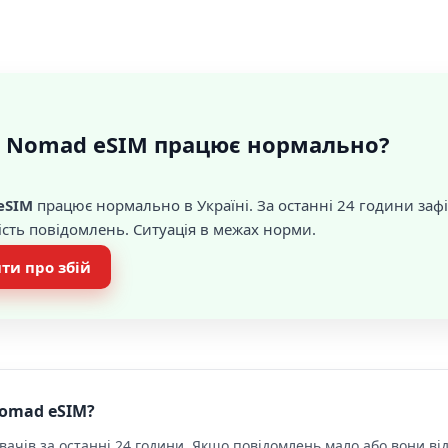
 Nomad eSIM працює нормально?
eSIM
працює нормально в Україні. За останні 24 години за
ість повідомлень. Ситуація в межах норми.
ти про збій
Nomad eSIM?
ачів за останні 24 години. Якщо повідомлень мало або вони від