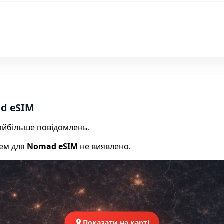
d eSIM
 найбільше повідомлень.
лем для
Nomad eSIM
не виявлено.
Показати на карті