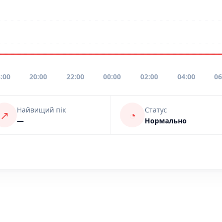
:00
20:00
22:00
00:00
02:00
04:00
06
Найвищий пік
Статус
↗
◔
—
Нормально