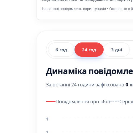
На основі повідомлень користувачів • Оновлено о 0
6 год
24 год
3 дні
Динаміка повідомлен
За останні 24 години зафіксовано
0 
Повідомлення про збої
Серед
1
1