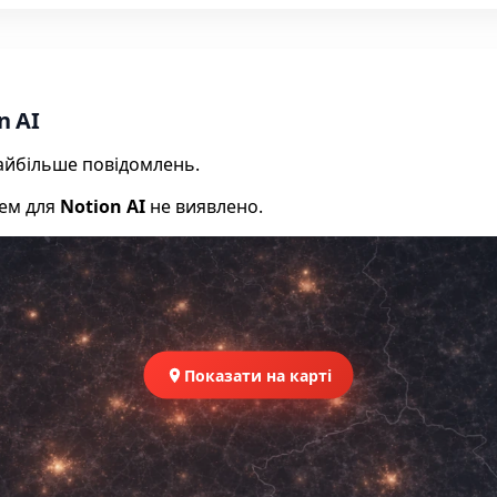
n AI
 найбільше повідомлень.
лем для
Notion AI
не виявлено.
Показати на карті