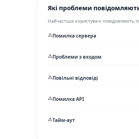
Які проблеми повідомляють 
Найчастіше користувачі повідомляють пр
⚠️
Помилка сервера
⚠️
Проблеми з входом
⚠️
Повільні відповіді
⚠️
Помилка API
⚠️
Тайм-аут