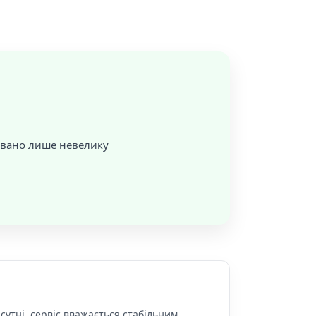
совано лише невелику
сутні, сервіс вважається стабільним.