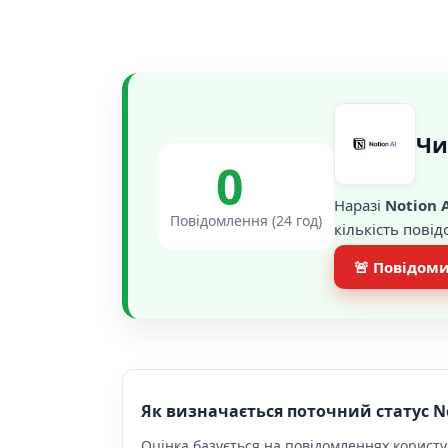
Чи
0
Наразі
Notion 
Повідомлення (24 год)
кількість пові
🚨 Повідоми
Як визначається поточний статус No
Оцінка базується на повідомленнях користув