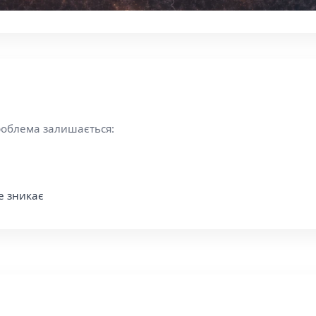
роблема залишається:
е зникає