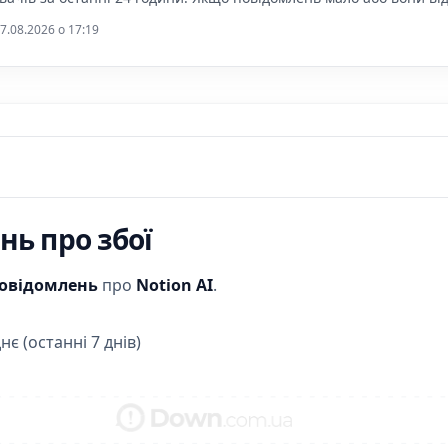
7.08.2026 o 17:19
ь про збої
повідомлень
про
Notion AI
.
нє (останні 7 днів)