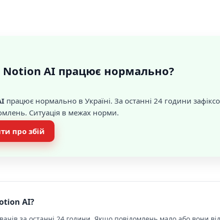
 Notion AI працює нормально?
AI
працює нормально в Україні. За останні 24 години зафік
домлень. Ситуація в межах норми.
ти про збій
tion AI?
ачів за останні 24 години. Якщо повідомлень мало або вони від