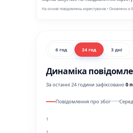
На основі повідомлень користувачів • Оновлено о 0
6 год
24 год
3 дні
Динаміка повідомлен
За останні 24 години зафіксовано
0 
Повідомлення про збої
Серед
1
1