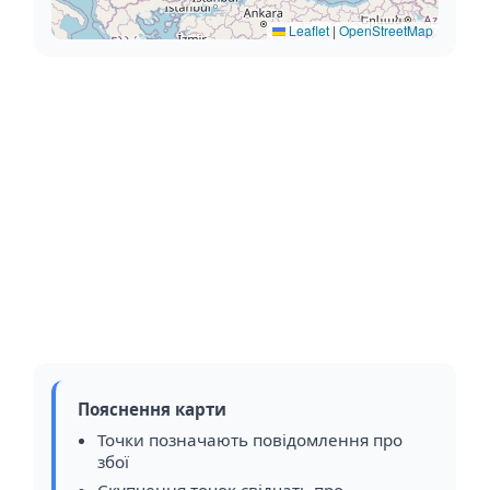
Leaflet
|
OpenStreetMap
Пояснення карти
Точки позначають повідомлення про
збої
Скупчення точок свідчать про