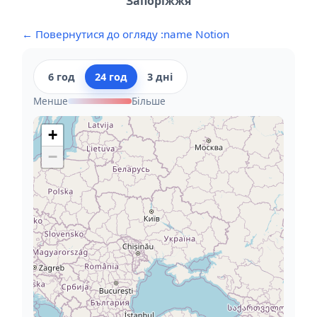
Запоріжжя
← Повернутися до огляду :name Notion
6 год
24 год
3 дні
Менше
Більше
+
−