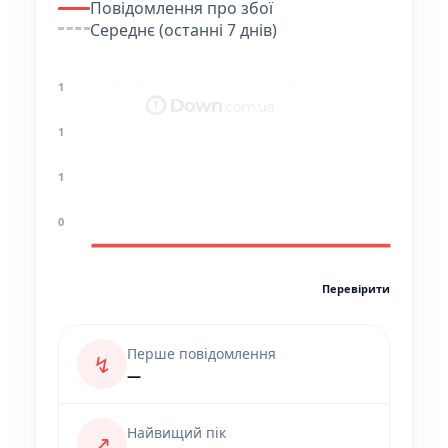
Повідомлення про збої
Середнє (останні 7 днів)
1
1
1
0
Перевірити
Перше повідомлення
↯
—
Найвищий пік
↗