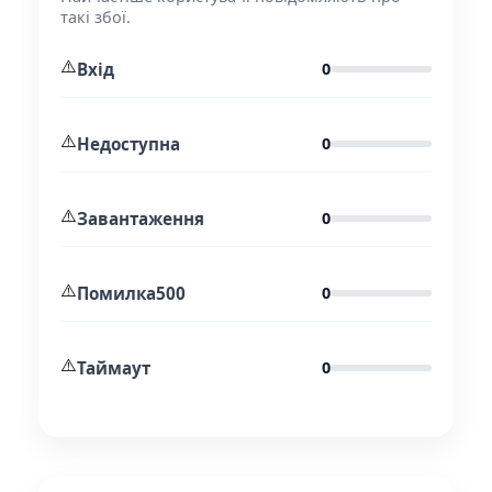
такі збої.
⚠️
Вхід
0
⚠️
Недоступна
0
⚠️
Завантаження
0
⚠️
Помилка500
0
⚠️
Таймаут
0