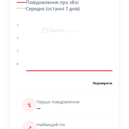
Повідомлення про збої
Середнє (останні 7 днів)
1
1
1
0
Перевірити
Перше повідомлення
↯
—
Найвищий пік
↗