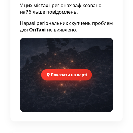
У цих містах і регіонах зафіксовано
найбільше повідомлень.
Наразі регіональних скупчень проблем
для
OnTaxi
не виявлено.
Показати на карті