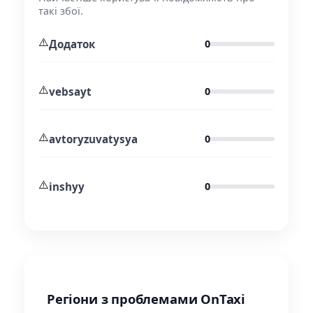
такі збої.
⚠️
Додаток
0
⚠️
vebsayt
0
⚠️
avtoryzuvatysya
0
⚠️
inshyy
0
Регіони з проблемами OnTaxi