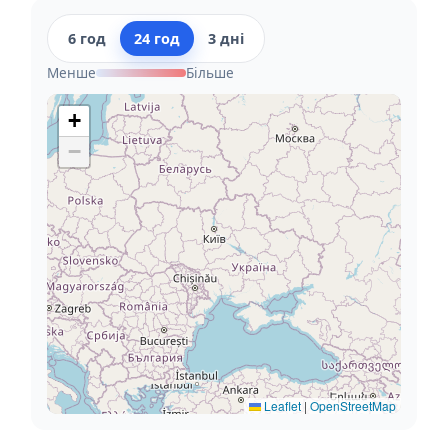
6 год
24 год
3 дні
Менше
Більше
+
−
Leaflet
|
OpenStreetMap