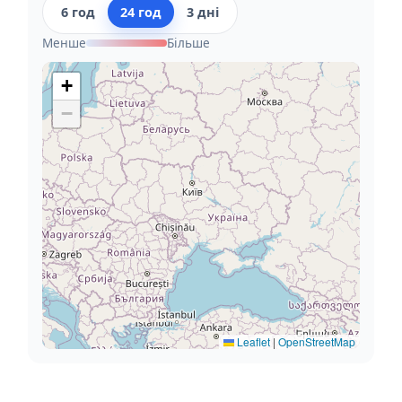
6 год
24 год
3 дні
Менше
Більше
+
−
Leaflet
|
OpenStreetMap