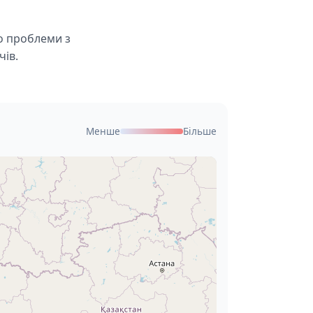
ро проблеми з
чів.
Менше
Більше