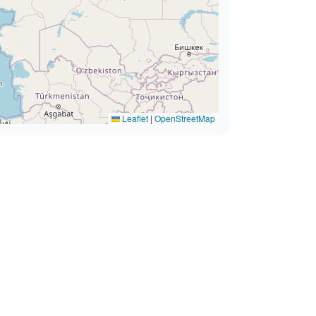
Leaflet
|
OpenStreetMap