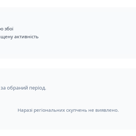
о збої
ищену активність
 за обраний період.
Наразі регіональних скупчень не виявлено.