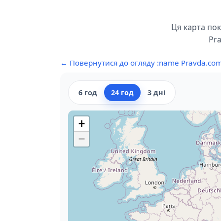
Ця карта пок
Pra
← Повернутися до огляду :name Pravda.co
6 год
24 год
3 дні
+
−