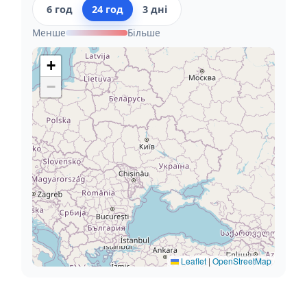
6 год
24 год
3 дні
Менше
Більше
+
−
Leaflet
|
OpenStreetMap