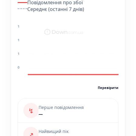
Повідомлення про збої
Середнє (останні 7 днів)
1
1
1
0
Перевірити
Перше повідомлення
↯
—
Найвищий пік
↗