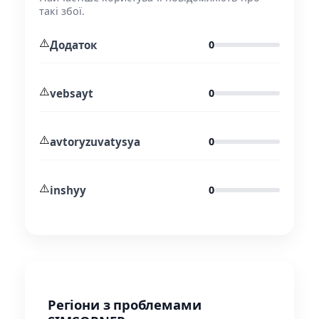
такі збої.
⚠️
Додаток
0
⚠️
vebsayt
0
⚠️
avtoryzuvatysya
0
⚠️
inshyy
0
Регіони з проблемами