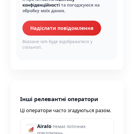
конфіденційності
та погоджуюся на
обробку моїх даних.
Надіслати повідомлення
Вказане імʼя буде відображатися у
спільноті.
Інші релевантні оператори
Ці оператори часто згадуються разом.
Airalo
Немає поточних
повідомлень