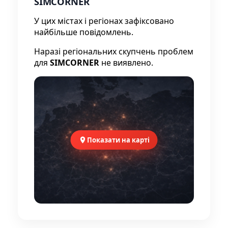
SIMCORNER
У цих містах і регіонах зафіксовано
найбільше повідомлень.
Наразі регіональних скупчень проблем
для
SIMCORNER
не виявлено.
Показати на карті