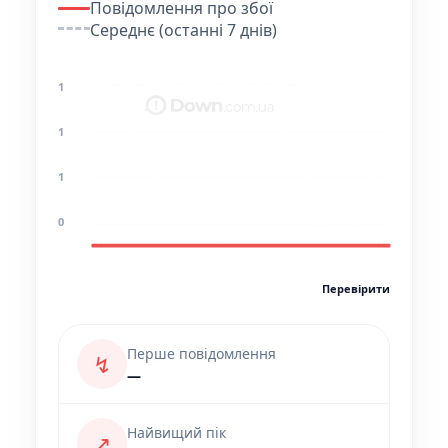
Повідомлення про збої
Середнє (останні 7 днів)
1
1
1
0
Перевірити
Перше повідомлення
↯
—
Найвищий пік
↗