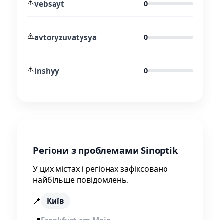
⚠️
vebsayt
0
⚠️
avtoryzuvatysya
0
⚠️
inshyy
0
Регіони з проблемами Sinoptik
У цих містах і регіонах зафіксовано
найбільше повідомлень.
📍
Київ
📍
Frankfurt am Main