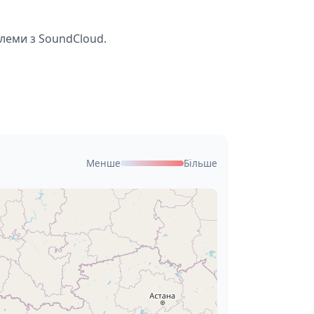
блеми з SoundCloud.
Менше
Більше