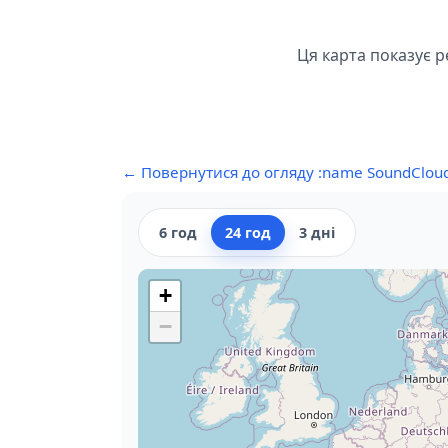
Ця карта показує р
← Повернутися до огляду :name SoundClou
6 год
24 год
3 дні
+
−