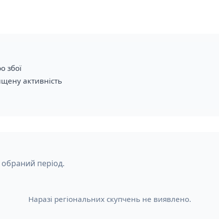
о збої
ищену активність
 обраний період.
Наразі регіональних скупчень не виявлено.