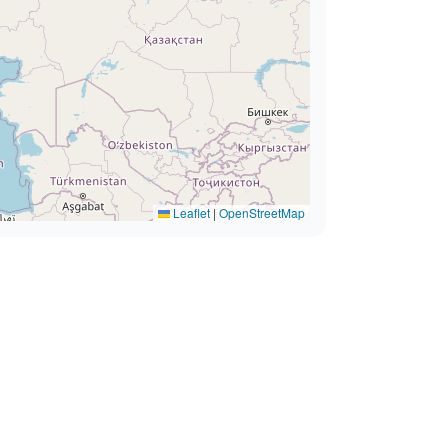
Leaflet
|
OpenStreetMap