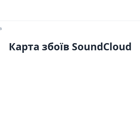
а
Карта збоїв SoundCloud