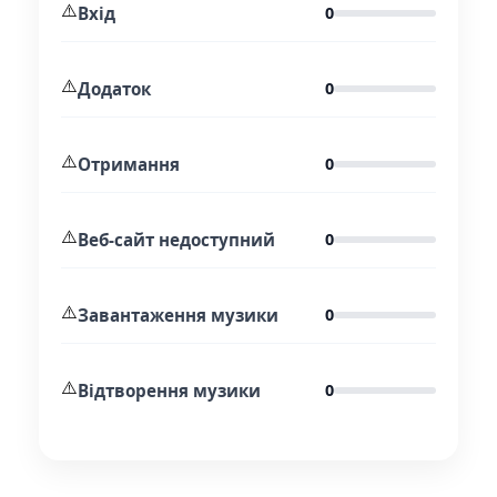
⚠️
Вхід
0
⚠️
Додаток
0
⚠️
Отримання
0
⚠️
Веб-сайт недоступний
0
⚠️
Завантаження музики
0
⚠️
Відтворення музики
0