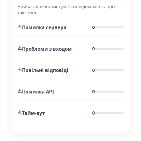
Найчастіше користувачі повідомляють про
такі збої.
⚠️
Помилка сервера
0
⚠️
Проблеми з входом
0
⚠️
Повільні відповіді
0
⚠️
Помилка API
0
⚠️
Тайм-аут
0