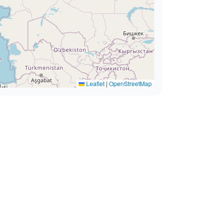
Leaflet
|
OpenStreetMap