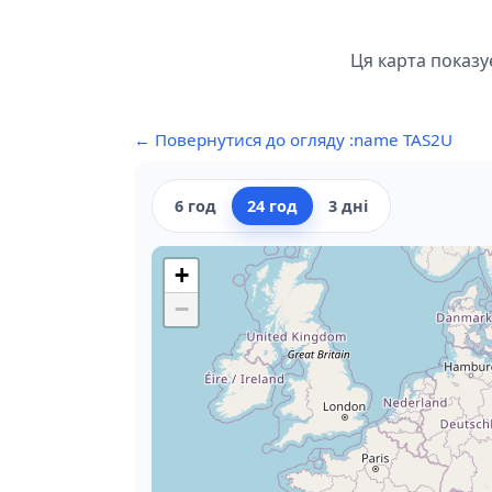
Ця карта показу
← Повернутися до огляду :name TAS2U
6 год
24 год
3 дні
+
−