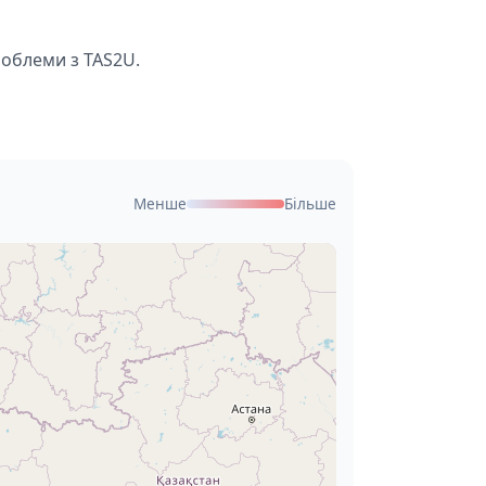
роблеми з TAS2U.
Менше
Більше