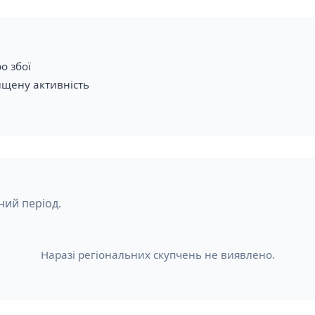
о збої
ищену активність
ний період.
Наразі регіональних скупчень не виявлено.