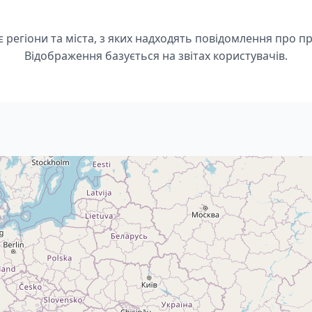
є регіони та міста, з яких надходять повідомлення про п
Відображення базується на звітах користувачів.