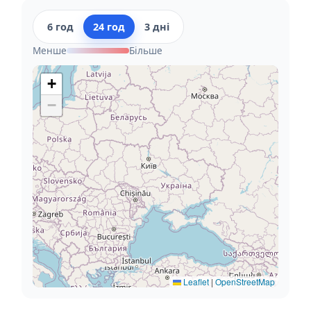
6 год
24 год
3 дні
Менше
Більше
+
−
Leaflet
|
OpenStreetMap