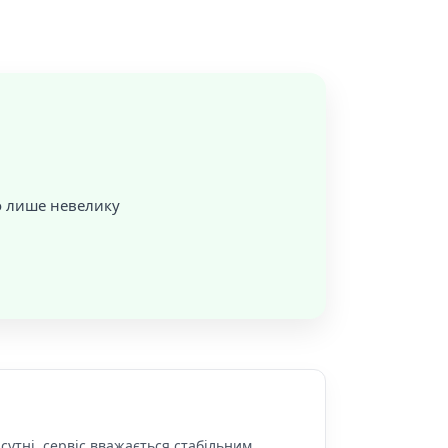
о лише невелику
сутні, сервіс вважається стабільним.