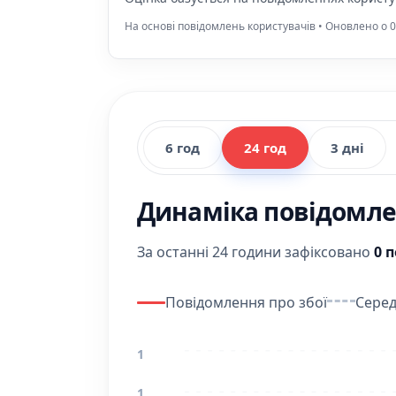
На основі повідомлень користувачів • Оновлено о 0
6 год
24 год
3 дні
Динаміка повідомлен
За останні 24 години зафіксовано
0 
Повідомлення про збої
Серед
1
1