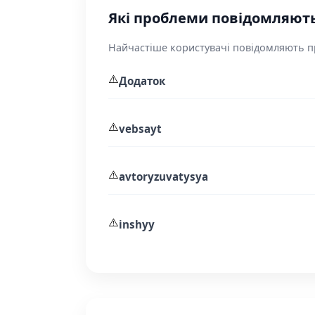
Які проблеми повідомляють 
Найчастіше користувачі повідомляють пр
⚠️
Додаток
⚠️
vebsayt
⚠️
avtoryzuvatysya
⚠️
inshyy