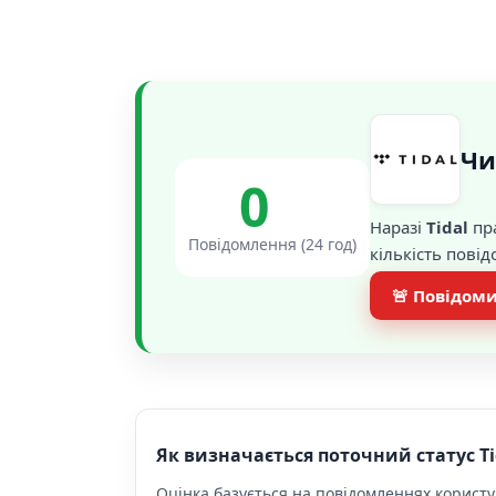
Чи
0
Наразі
Tidal
пра
Повідомлення (24 год)
кількість пові
🚨 Повідоми
Як визначається поточний статус Ti
Оцінка базується на повідомленнях користув