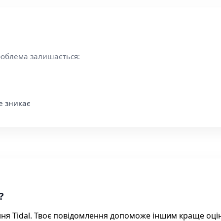
роблема залишається:
е зникає
?
ння Tidal. Твоє повідомлення допоможе іншим краще оці