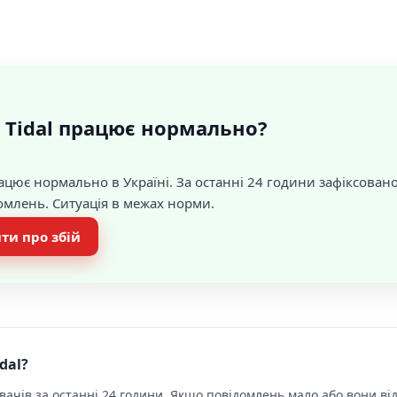
 Tidal працює нормально?
цює нормально в Україні. За останні 24 години зафіксован
домлень. Ситуація в межах норми.
ти про збій
dal?
ачів за останні 24 години. Якщо повідомлень мало або вони від