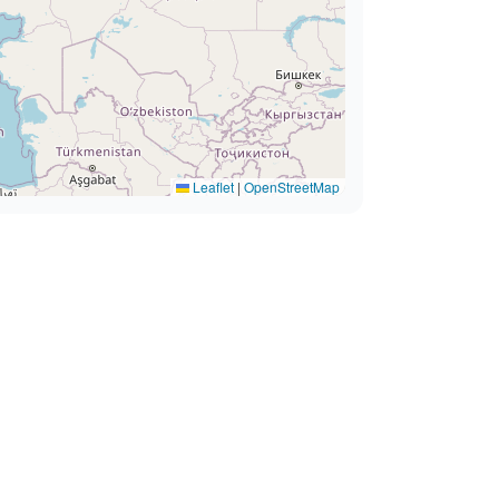
Leaflet
|
OpenStreetMap