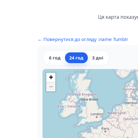
Ця карта показує
← Повернутися до огляду :name Tumblr
6 год
24 год
3 дні
+
−