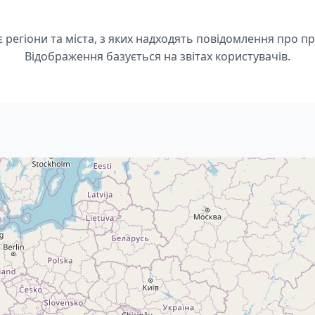
 регіони та міста, з яких надходять повідомлення про п
Відображення базується на звітах користувачів.