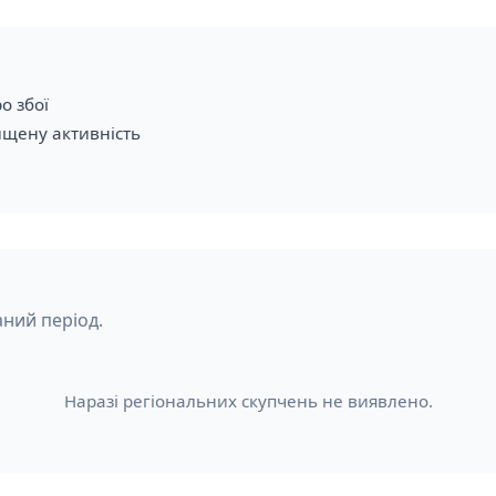
о збої
ищену активність
аний період.
Наразі регіональних скупчень не виявлено.