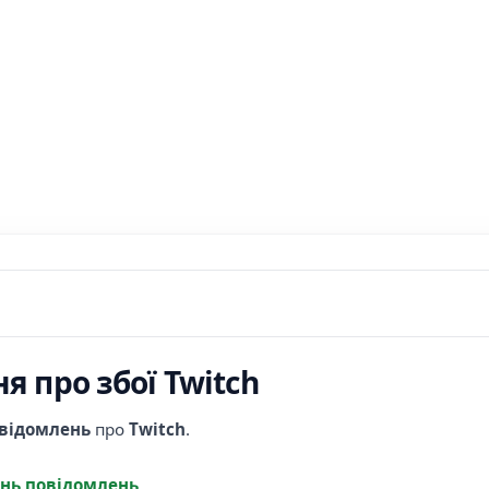
я про збої Twitch
овідомлень
про
Twitch
.
нь повідомлень