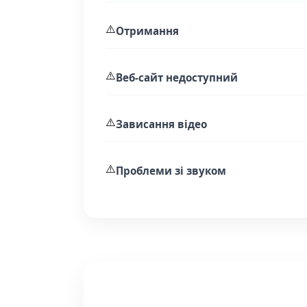
⚠️
Отримання
⚠️
Веб-сайт недоступний
⚠️
Зависання відео
⚠️
Проблеми зі звуком