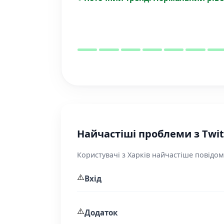
Найчастіші проблеми з Twit
Користувачі з Харків найчастіше повідом
⚠️
Вхід
⚠️
Додаток