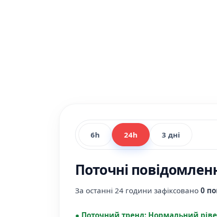
6h
24h
3 дні
Поточні повідомленн
За останні 24 години зафіксовано
0 п
●
Поточний тренд:
Нормальний ріве