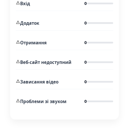
⚠️
Вхід
0
⚠️
Додаток
0
⚠️
Отримання
0
⚠️
Веб-сайт недоступний
0
⚠️
Зависання відео
0
⚠️
Проблеми зі звуком
0