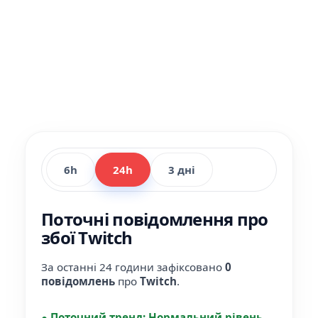
6h
24h
3 дні
Поточні повідомлення про
збої Twitch
За останні 24 години зафіксовано
0
повідомлень
про
Twitch
.
●
Поточний тренд:
Нормальний рівень