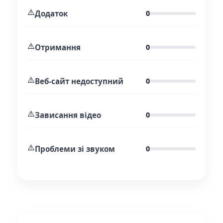
⚠️
Додаток
0
⚠️
Отримання
0
⚠️
Веб-сайт недоступний
0
⚠️
Зависання відео
0
⚠️
Проблеми зі звуком
0