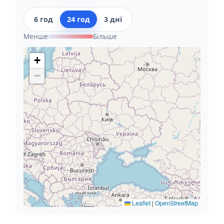
6 год
24 год
3 дні
Менше
Більше
+
−
Leaflet
|
OpenStreetMap